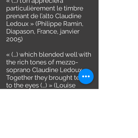
« (…) l’on appréciera
particulièrement le timbre
prenant de l’alto Claudine
Ledoux » (Philippe Ramin,
Diapason, France, janvier
2005)
« (…) which blended well with
the rich tones of mezzo-
soprano Claudine Ledoux .
Together they brought tears
to the eyes (…) » (Louise
Livingstone, Community
Press, Stirling, Ontario, 24
février 2006)
« (…) la mezzo Claudine
Ledoux (a) charmé dans Le